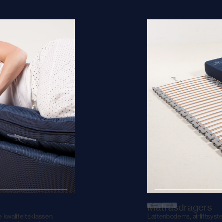
Matrasdragers
 kwaliteitsklassen.
Lattenbodems, airliftsyst