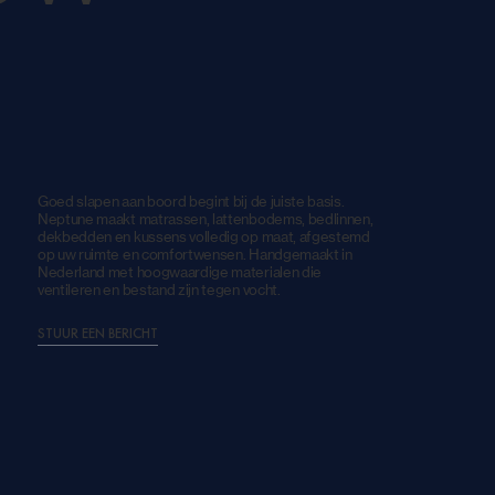
Goed slapen aan boord begint bij de juiste basis.
Neptune maakt matrassen, lattenbodems, bedlinnen,
dekbedden en kussens volledig op maat, afgestemd
op uw ruimte en comfortwensen. Handgemaakt in
Nederland met hoogwaardige materialen die
ventileren en bestand zijn tegen vocht.
STUUR EEN BERICHT