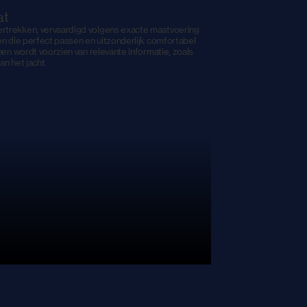
at
trekken, vervaardigd volgens exacte maatvoering
en die perfect passen en uitzonderlijk comfortabel
nen wordt voorzien van relevante informatie, zoals
an het jacht.