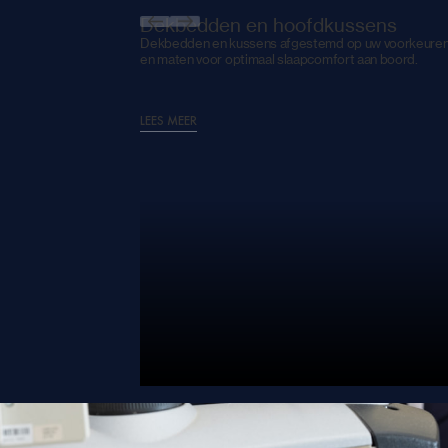
Dekbedden en hoofdkussens
Dekbedden en kussens afgestemd op uw voorkeuren. 
en maten voor optimaal slaapcomfort aan boord.
LEES MEER