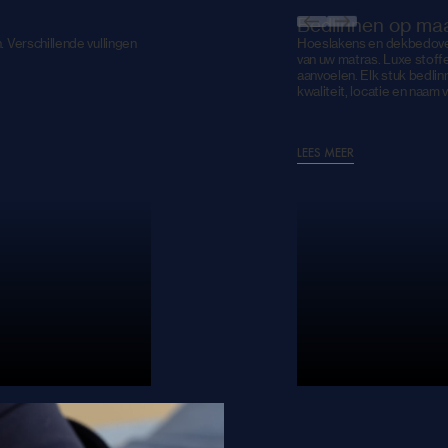
Bedlinnen op ma
Verschillende vullingen
Hoeslakens en dekbedover
van uw matras. Luxe stoff
aanvoelen. Elk stuk bedlin
kwaliteit, locatie en naam v
LEES MEER