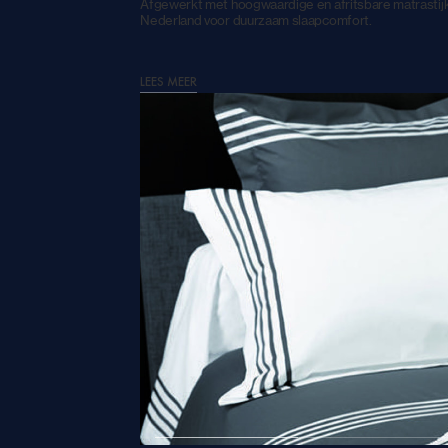
Afgewerkt met hoogwaardige en afritsbare matrastij
Nederland voor duurzaam slaapcomfort.
LEES MEER