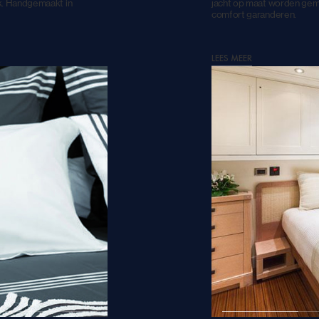
k. Handgemaakt in
jacht op maat worden gem
comfort garanderen.
LEES MEER