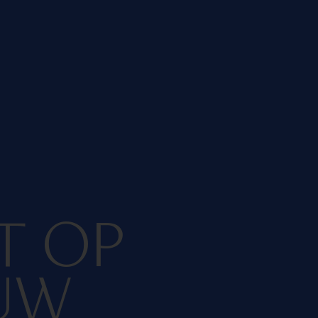
T OP
UW