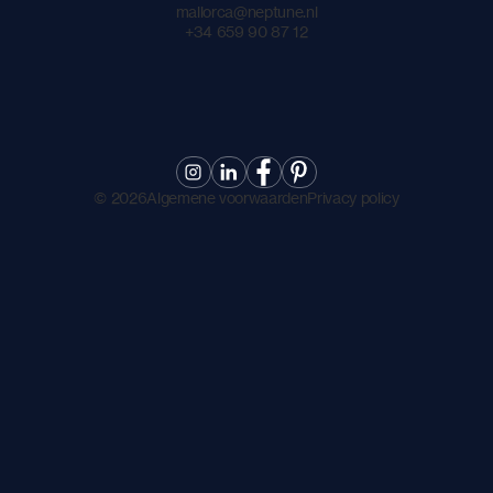
mallorca@neptune.nl
+34 659 90 87 12
©
2026
Algemene voorwaarden
Privacy policy