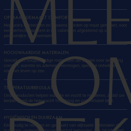
ME
OP MAAT GEMAAKT COMFORT
Neptune’s dekbedden en kussens worden op maat gemaakt, voor
een perfecte pasvorm in uw cabine en afgestemd op uw
persoonlijke slaapwensen.
HOOGWAARDIGE MATERIALEN
CO
Gevuld met hoogwaardige materialen die zorgen voor langdurig
comfort, warmte en ademend vermogen, speciaal ontwikkeld
voor het leven op zee.
TEMPERATUURREGULATIE
Onze producten helpen warmte en vocht te reguleren, zodat uw
beddengoed de hele nacht fris, droog en comfortabel blijft.
HYGIËNISCH EN DUURZAAM
Eenvoudig te reinigen en gemaakt van slijtvaste materialen die
hun vorm, ondersteuning en comfort behouden, ook bij intensief