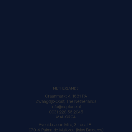
STUUR EEN BERICHT
NETHERLANDS
Graanmarkt 4, 1681 PA
Zwaagdijk-Oost, The Netherlands
info@neptune.nl
0031 228 56 2045
MALLORCA
Avenida Joan Miró, 3 Local E
07014 Palma de Mallorca (Islas Baleares)