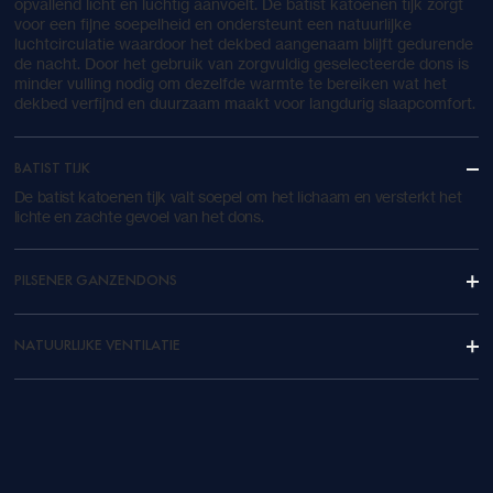
opvallend licht en luchtig aanvoelt. De batist katoenen tijk zorgt
voor een fijne soepelheid en ondersteunt een natuurlijke
luchtcirculatie waardoor het dekbed aangenaam blijft gedurende
de nacht. Door het gebruik van zorgvuldig geselecteerde dons is
minder vulling nodig om dezelfde warmte te bereiken wat het
dekbed verfijnd en duurzaam maakt voor langdurig slaapcomfort.
BATIST TIJK
De batist katoenen tijk valt soepel om het lichaam en versterkt het
lichte en zachte gevoel van het dons.
PILSENER GANZENDONS
NATUURLIJKE VENTILATIE