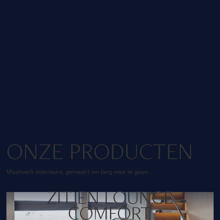
Wij zorgen dat elk product
perfect aansluit bij uw jacht en
wensen.
ONZE PRODUCTEN
Maatwerk interieurs, gemaakt om lang mee te gaan.
ZIT EN LOUNGE
COMFORT