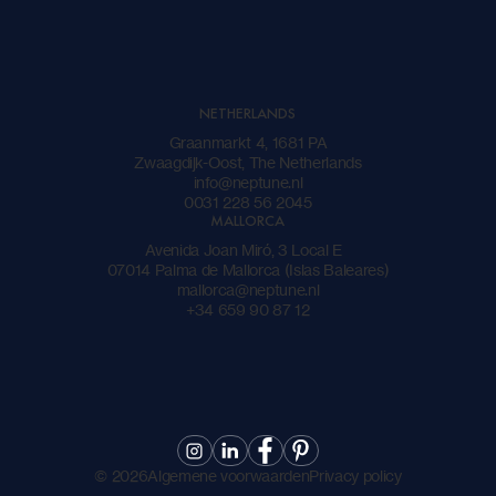
NETHERLANDS
Graanmarkt 4, 1681 PA
Zwaagdijk-Oost, The Netherlands
info@neptune.nl
0031 228 56 2045
MALLORCA
Avenida Joan Miró, 3 Local E
07014 Palma de Mallorca (Islas Baleares)
mallorca@neptune.nl
+34 659 90 87 12
©
2026
Algemene voorwaarden
Privacy policy