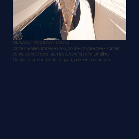
GEMAAKT VOOR AAN BOORD
Onze creaties trotseren zon, zout en zware zee - zonder
concessies te doen aan luxe, comfort of uitstraling.
Gemaakt om lang mee te gaan, seizoen na seizoen.