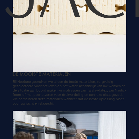
JAC
DE MOOISTE MATERIALEN
Bij Neptune gebruiken we alleen de beste materialen, zorgvuldig
geselecteerd voor het leven op het water. Afhankelijk van uw wensen en
de situatie aan boord maken wij matrassen van Talalay-latex, van Nautic-
foam, of met pocketveren voor drukverdeling en een luxe slaapgevoel.
We combineren deze materialen wanneer dat de beste oplossing biedt
voor uw jacht en slaapstijl.