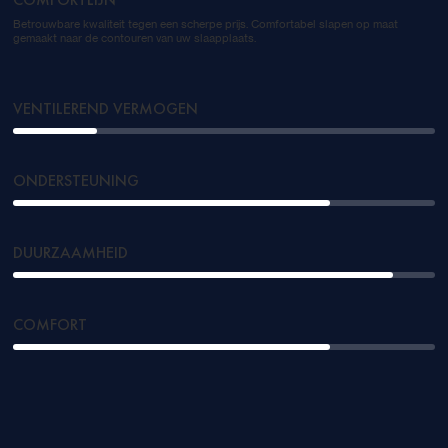
COMFORTLIJN
Betrouwbare kwaliteit tegen een scherpe prijs. Comfortabel slapen op maat
gemaakt naar de contouren van uw slaapplaats.
VENTILEREND VERMOGEN
ONDERSTEUNING
DUURZAAMHEID
COMFORT