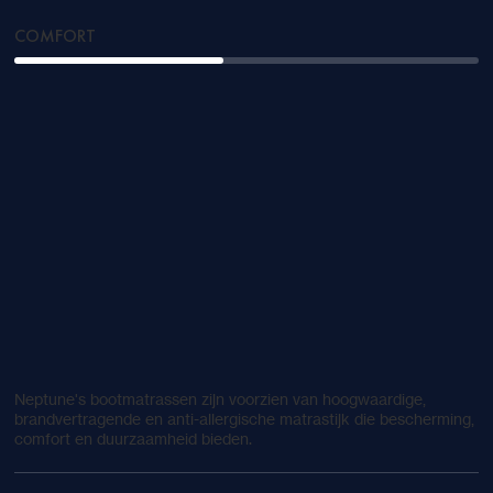
COMFORT
Neptune's bootmatrassen zijn voorzien van hoogwaardige,
brandvertragende en anti-allergische matrastijk die bescherming,
comfort en duurzaamheid bieden.