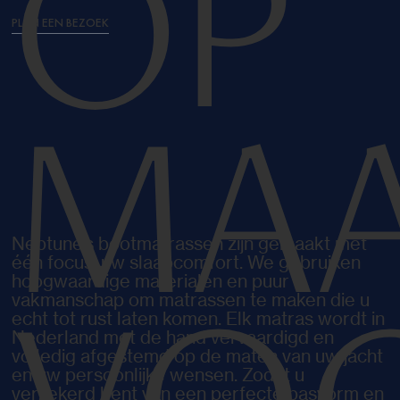
OP
PLAN EEN BEZOEK
MA
Neptune’s bootmatrassen zijn gemaakt met
één focus: uw slaapcomfort. We gebruiken
hoogwaardige materialen en puur
vakmanschap om matrassen te maken die u
echt tot rust laten komen. Elk matras wordt in
Nederland met de hand vervaardigd en
volledig afgestemd op de maten van uw jacht
en uw persoonlijke wensen. Zodat u
verzekerd bent van een perfecte pasvorm en