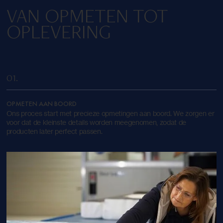
VAN OPMETEN TOT
OPLEVERING
01.
OPMETEN AAN BOORD
Ons proces start met precieze opmetingen aan boord. We zorgen er
voor dat de kleinste details worden meegenomen, zodat de
producten later perfect passen.