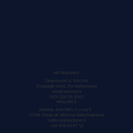
STUUR EEN BERICHT
NETHERLANDS
Graanmarkt 4, 1681 PA
Zwaagdijk-Oost, The Netherlands
info@neptune.nl
0031 228 56 2045
MALLORCA
Avenida Joan Miró, 3 Local E
07014 Palma de Mallorca (Islas Baleares)
mallorca@neptune.nl
+34 659 90 87 12