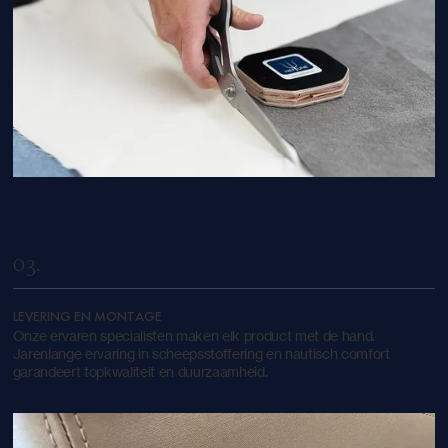
03.
LEVERING EN MONTAGE
Onze ervaren specialisten maken elk product met de hand.
Jarenlange ervaring in scheepsstoffering en nautisch comfort
garandeert topkwaliteit en duurzaamheid.