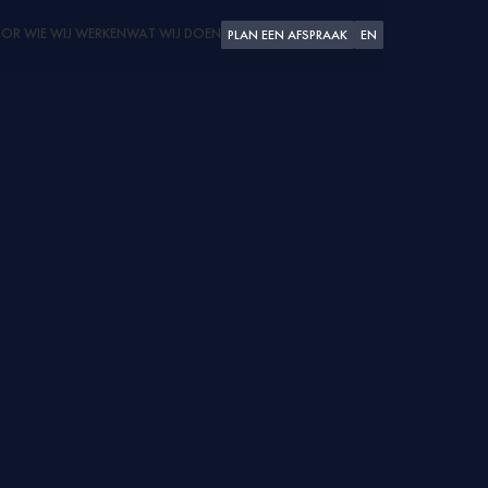
OR WIE WIJ WERKEN
WAT WIJ DOEN
PLAN EEN AFSPRAAK
EN
PLEZIERVAART
SUPERJACHTEN
SCHEEPSWERVEN