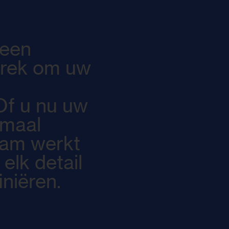
 een
prek om uw
 Of u nu uw
emaal
eam werkt
lk detail
iniëren.