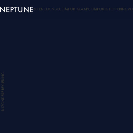
ZIT EN LOUNGECOMFORT
SLAAPCOMFORT
STOFFERING
VO
BIJZONDERE BEKLEDING